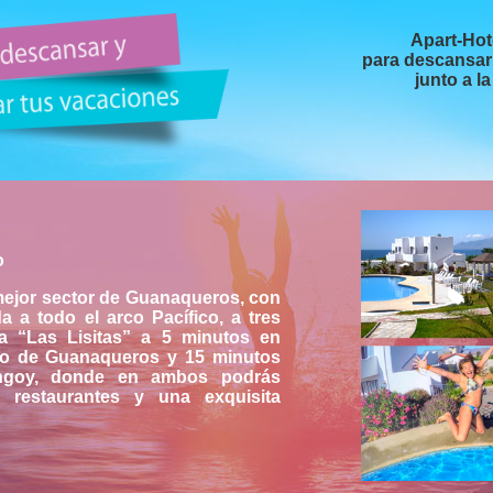
Apart-Hot
para descansar y
junto a l
o
mejor sector de Guanaqueros, con
da a todo el arco Pacífico, a tres
a “Las Lisitas” a 5 minutos en
lo de Guanaqueros y 15 minutos
ngoy, donde en ambos podrás
, restaurantes y una exquisita