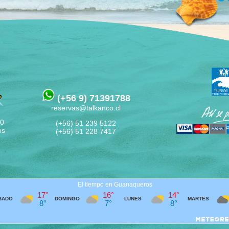
(+56 9) 71391788
reservas@talkanco.cl
60
(+56) 51 239 5122
os
(+56) 51 228 7417