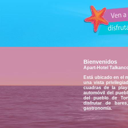
Bienvenidos
Apart-Hotel Talkanc
Está ubicado en el 
una vista privilegia
cuadras de la play
automóvil del pueb
del pueblo de To
disfrutar de bares
gastronomía.