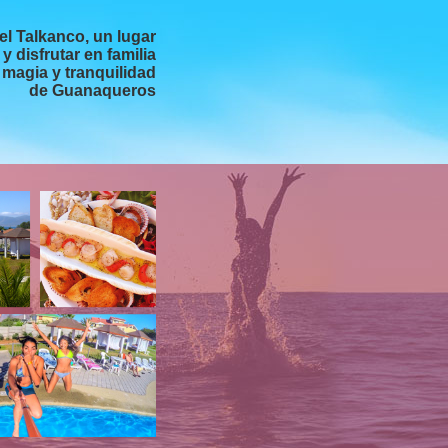
el Talkanco
, un lugar
 disfrutar en familia
a magia y tranquilidad
de Guanaqueros